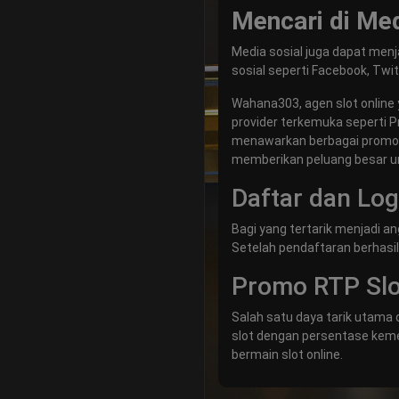
Mencari di Med
Media sosial juga dapat menj
sosial seperti Facebook, Twit
Wahana303, agen slot online 
provider terkemuka seperti P
menawarkan berbagai promosi
memberikan peluang besar u
Daftar dan Lo
Bagi yang tertarik menjadi a
Setelah pendaftaran berhasi
Promo RTP Slo
Salah satu daya tarik utama 
slot dengan persentase keme
bermain slot online.