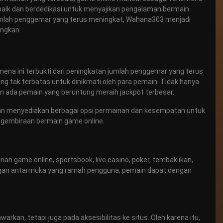
 baik dan berdedikasi untuk menyajikan pengalaman bermain
umlah penggemar yang terus meningkat, Wahana303 menjadi
angkan.
na ini terbukti dari peningkatan jumlah penggemar yang terus
ang tak terbatas untuk dinikmati oleh para pemain. Tidak hanya
lan ada pemain yang beruntung meraih jackpot terbesar.
an menyediakan berbagai opsi permainan dan kesempatan untuk
egembiraan bermain game online.
 game online, sportsbook, live casino, poker, tembak ikan,
engan antarmuka yang ramah pengguna, pemain dapat dengan
n, tetapi juga pada aksesibilitas ke situs. Oleh karena itu,