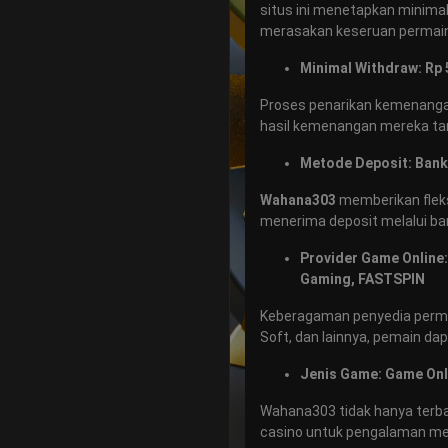
situs ini menetapkan minimal
merasakan keseruan permain
Minimal Withdraw: Rp 
Proses penarikan kemenangan
hasil kemenangan mereka ta
Metode Deposit: Bank,
Wahana303
memberikan flek
menerima deposit melalui ban
Provider Game Online:
Gaming, FASTSPIN
Keberagaman penyedia permai
Soft, dan lainnya, pemain dap
Jenis Game: Game Onli
Wahana303 tidak hanya terbat
casino untuk pengalaman men