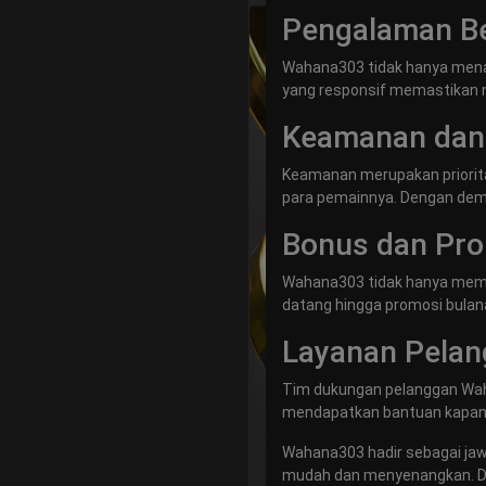
Pengalaman B
Wahana303 tidak hanya menaw
yang responsif memastikan 
Keamanan dan
Keamanan merupakan prioritas
para pemainnya. Dengan dem
Bonus dan Pro
Wahana303 tidak hanya membe
datang hingga promosi bula
Layanan Pelan
Tim dukungan pelanggan Wah
mendapatkan bantuan kapan sa
Wahana303 hadir sebagai jaw
mudah dan menyenangkan. Den