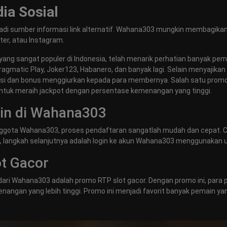
ia Sosial
adi sumber informasi link alternatif. Wahana303 mungkin membagikan l
ter, atau Instagram.
yang sangat populer di Indonesia, telah menarik perhatian banyak pema
ragmatic Play, Joker123, Habanero, dan banyak lagi. Selain menyajik
 dan bonus menggiurkan kepada para membernya. Salah satu promo ya
ntuk meraih jackpot dengan persentase kemenangan yang tinggi.
gin di Wahana303
nggota Wahana303, proses pendaftaran sangatlah mudah dan cepat. Cuku
l, langkah selanjutnya adalah login ke akun Wahana303 menggunakan 
t Gacor
dari Wahana303 adalah promo RTP slot gacor. Dengan promo ini, para
nangan yang lebih tinggi. Promo ini menjadi favorit banyak pemain y