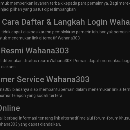
k memberikan layanan terbaik kepada para pemainnya. Bagi mereka 
adi pilihan yang patut dipertimbangkan.
f, Cara Daftar & Langkah Login Wah
 tidak dapat diakses karena pemblokiran pemerintah, banyak pemain
tuk menemukan link alternatif Wahana303:
s Resmi Wahana303
dapat ditemukan di situs resmi Wahana303. Pemain dapat memeriksa ba
 diakses.
omer Service Wahana303
a303 biasanya siap membantu pemain dalam menemukan link alternati
u nomor telepon yang sudah tertera.
Online
ali berbagi informasi tentang link alternatif melalui forum-forum khusu
ahana303 yang dapat diandalkan.