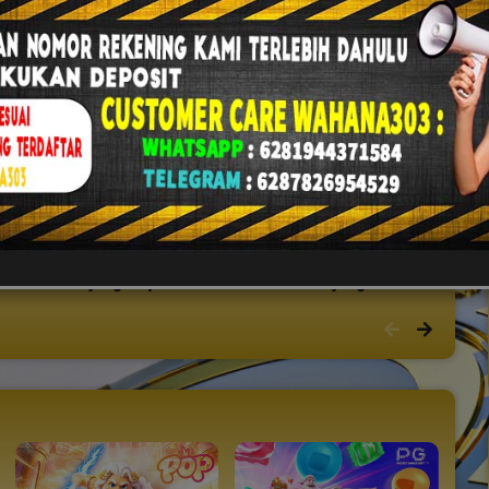
Mahjong Ways 2
Kirin Mahjong Ultra